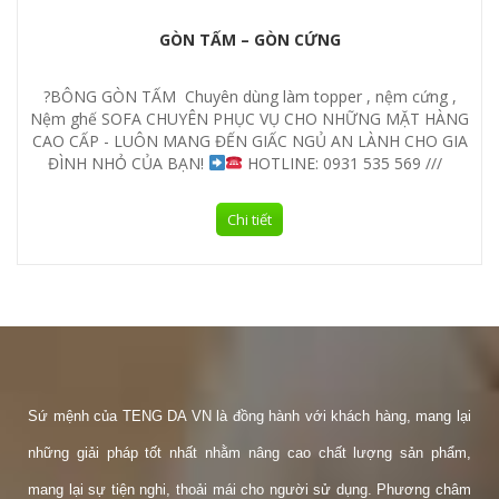
GÒN TẤM – GÒN CỨNG
?
BÔNG GÒN TẤM
Chuyên dùng làm topper , nệm cứng ,
Nệm ghế SOFA
CHUYÊN PHỤC VỤ CHO NHỮNG MẶT HÀNG
CAO CẤP - LUÔN MANG ĐẾN GIẤC NGỦ AN LÀNH CHO GIA
ĐÌNH NHỎ CỦA BẠN!
HOTLINE: 0931 535 569 ///
Chi tiết
Sứ mệnh của TENG DA VN là đồng hành với khách hàng, mang lại
những giải pháp tốt nhất nhằm nâng cao chất lượng sản phẩm,
mang lại sự tiện nghi, thoải mái cho người sử dụng. Phương châm