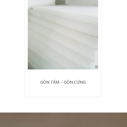
GÒN TẤM – GÒN CỨNG
Chi tiết