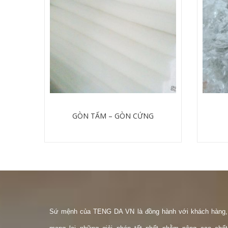
GÒN TẤM – GÒN CỨNG
Chi tiết
Sứ mệnh của TENG DA VN là đồng hành với khách hàng,