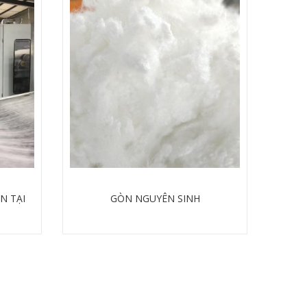
N TẠI
GÒN NGUYÊN SINH
Chi tiết