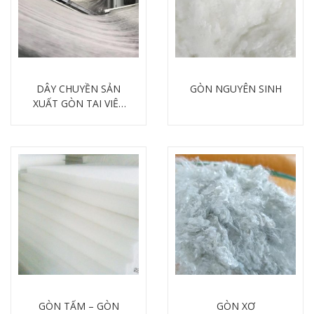
DÂY CHUYỀN SẢN
GÒN NGUYÊN SINH
XUẤT GÒN TẠI VIỆT
NAM
Chi tiết
Chi tiết
GÒN TẤM – GÒN
GÒN XƠ