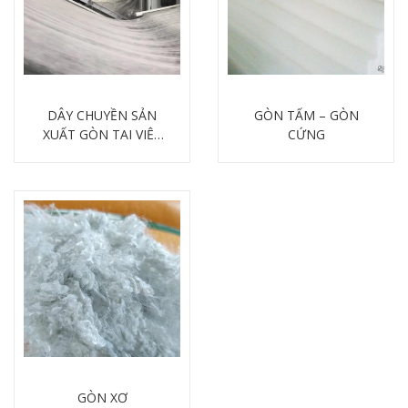
DÂY CHUYỀN SẢN
GÒN TẤM – GÒN
XUẤT GÒN TẠI VIỆT
CỨNG
NAM
Chi tiết
Chi tiết
GÒN XƠ