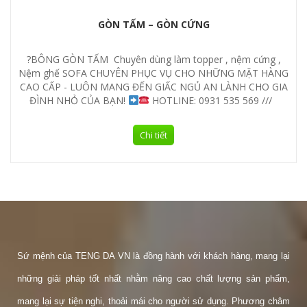
GÒN TẤM – GÒN CỨNG
?
BÔNG GÒN TẤM
Chuyên dùng làm topper , nệm cứng ,
Nệm ghế SOFA
CHUYÊN PHỤC VỤ CHO NHỮNG MẶT HÀNG
CAO CẤP - LUÔN MANG ĐẾN GIẤC NGỦ AN LÀNH CHO GIA
ĐÌNH NHỎ CỦA BẠN!
HOTLINE: 0931 535 569 ///
Chi tiết
Sứ mệnh của TENG DA VN là đồng hành với khách hàng, mang lại
những giải pháp tốt nhất nhằm nâng cao chất lượng sản phẩm,
mang lại sự tiện nghi, thoải mái cho người sử dụng. Phương châm