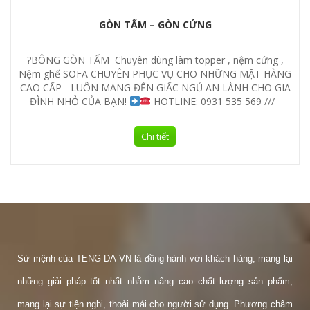
GÒN TẤM – GÒN CỨNG
?
BÔNG GÒN TẤM
Chuyên dùng làm topper , nệm cứng ,
Nệm ghế SOFA
CHUYÊN PHỤC VỤ CHO NHỮNG MẶT HÀNG
CAO CẤP - LUÔN MANG ĐẾN GIẤC NGỦ AN LÀNH CHO GIA
ĐÌNH NHỎ CỦA BẠN!
HOTLINE: 0931 535 569 ///
Chi tiết
Sứ mệnh của TENG DA VN là đồng hành với khách hàng, mang lại
những giải pháp tốt nhất nhằm nâng cao chất lượng sản phẩm,
mang lại sự tiện nghi, thoải mái cho người sử dụng. Phương châm