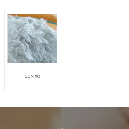
GÒN XƠ
Chi tiết